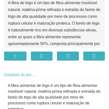
A fibra de trigo é um tipo de fibra alimentar insolúvel
natural, matéria-prima refinada e extraída do farelo de
trigo de alta qualidade por meio de processos como
ruptura celular e maturação proteica. O farelo de trigo
é naturalmente rico em diversas substâncias ativas,
entre as quais a fibra alimentar representa
aproximadamente 50%, composta principalmente por
celulose, hemicelulose e lignina, sendo uma das
importantes fontes naturais de fibra alimentar. O
produto tem coloração marrom-dourada, é de origem
natural, possui qualidade estável e é amplamente
Detalhes do produto
utilizado em diversos sistemas alimentares.
A fibra alimentar de trigo é um tipo de fibra alimentar
insolúvel natural, matéria-prima refinada e extraída do
farelo de trigo de alta qualidade por meio de
processos como ruptura celular e maturação de
proteínas.