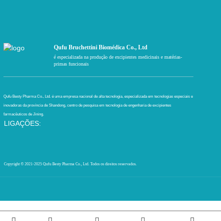
Qufu Bruchettini Biomédica Co., Ltd
é especializada na produção de excipientes medicinais e matérias-
primas funcionais
Qufu Besty Pharma Co., Ltd. é uma empresa nacional de alta tecnologia, especializada em tecnologias especiais e
inovadoras da província de Shandong, centro de pesquisa em tecnologia de engenharia de excipientes
farmacêuticos de Jining.
LIGAÇÕES:
Copyright © 2021-2025 Qufu Besty Pharma Co., Ltd.
Todos os direitos reservados.