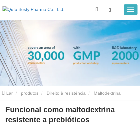
Lar
produtos
Direito à resistência
Maltodextrina
Funcional como maltodextrina
resistente
Funcional como maltodextrina resistente a prebióticos
resistente a prebióticos