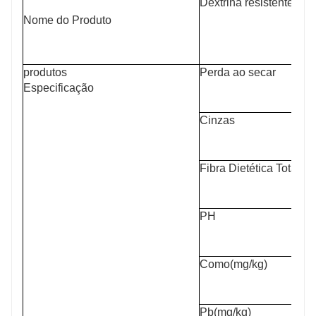
Dextrina resistente
Nome do Produto
produtos
Perda ao secar
Especificação
Cinzas
Fibra Dietética Total
PH
Como(mg/kg)
Pb(mg/kg)