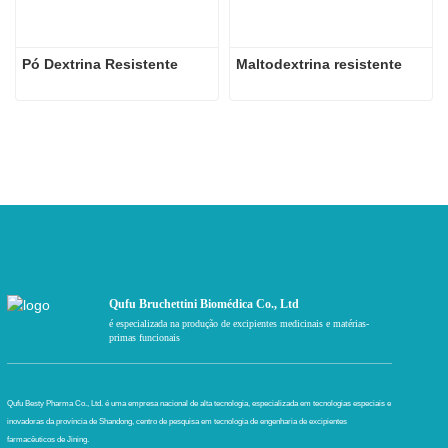
Pó Dextrina Resistente
Maltodextrina resistente
Qufu Bruchettini Biomédica Co., Ltd
é especializada na produção de excipientes medicinais e matérias-
primas funcionais
Qufu Besty Pharma Co., Ltd. é uma empresa nacional de alta tecnologia, especializada em tecnologias especiais e
inovadoras da província de Shandong, centro de pesquisa em tecnologia de engenharia de excipientes
farmacêuticos de Jining.